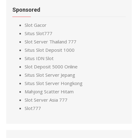
r
h
Sponsored
c
h
Slot Gacor
f
Situs Slot777
o
Slot Server Thailand 777
r
Situs Slot Deposit 1000
:
Situs IDN Slot
Slot Deposit 5000 Online
Situs Slot Server Jepang
Situs Slot Server Hongkong
Mahjong Scatter Hitam
Slot Server Asia 777
Slot777